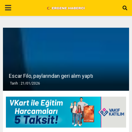
P
R
I
M
A
Escar Filo, paylarından geri alım yaptı
Tarih : 21/01/2026
R
Y
M