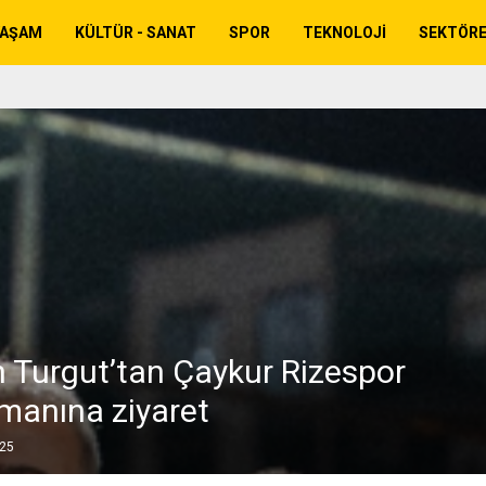
YAŞAM
KÜLTÜR - SANAT
SPOR
TEKNOLOJI
SEKTÖR
 Turgut’tan Çaykur Rizespor
manına ziyaret
025