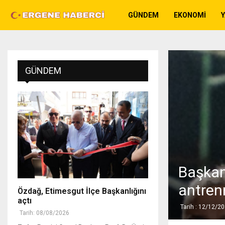
GÜNDEM
EKONOMI
GÜNDEM
Başkan
antren
Özdağ, Etimesgut İlçe Başkanlığını
açtı
Tarih : 12/12/2
Tarih: 08/08/2026