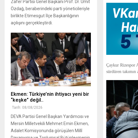
Zafer Partisi Genel Başkanı Prof. Dr. Ümit
Özdağ, beraberindeki parti yöneticileriyle
birlikte Etimesgut İlçe Başkanlığının
açılışını gerçekleştirdi.
Çaykur Rizespor A
sürdüren takımın a
Ekmen: Türkiye’nin ihtiyacı yeni bir
“keşke” değil..
Tarih: 08/08/2026
DEVA Partisi Genel Başkan Yardımcısı ve
Mersin Milletvekili Mehmet Emin Ekmen,
Adalet Komisyonunda görüşülen Millî
Dayanışma ve Toplumsal Bütünleşmenin