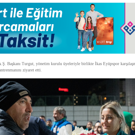
.Ş. Başkanı Turgut, yönetim kurulu üyeleriyle birlikte İkas Eyüpspor karşılaşma
ntrenmanını ziyaret etti.